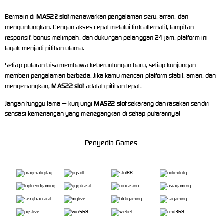
Bermain di
MAS22 slot
menawarkan pengalaman seru, aman, dan
menguntungkan. Dengan akses cepat melalui link alternatif, tampilan
responsif, bonus melimpah, dan dukungan pelanggan 24 jam, platform ini
layak menjadi pilihan utama.
Setiap putaran bisa membawa keberuntungan baru, setiap kunjungan
memberi pengalaman berbeda. Jika kamu mencari platform stabil, aman, dan
menyenangkan,
MAS22 slot
adalah pilihan tepat.
Jangan tunggu lama — kunjungi
MAS22 slot
sekarang dan rasakan sendiri
sensasi kemenangan yang menegangkan di setiap putarannya!
Penyedia Games