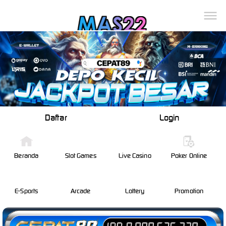
Daftar
Login
Beranda
Slot Games
Live Casino
Poker Online
E-Sports
Arcade
Lottery
Promotion