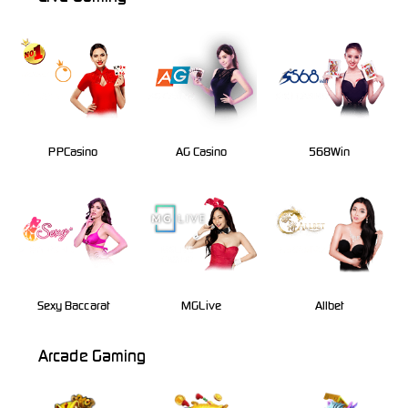
PPCasino
AG Casino
568Win
Sexy Baccarat
MGLive
Allbet
Arcade Gaming