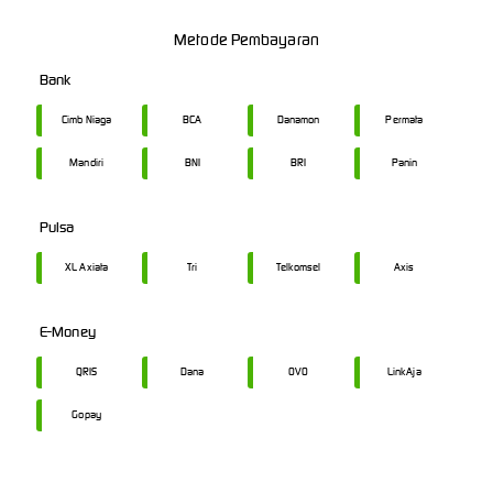
Metode Pembayaran
Bank
Cimb Niaga
BCA
Danamon
Permata
Mandiri
BNI
BRI
Panin
Pulsa
XL Axiata
Tri
Telkomsel
Axis
E-Money
QRIS
Dana
OVO
LinkAja
Gopay