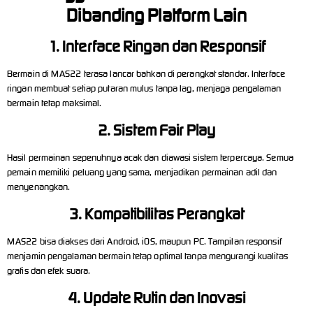
Dibanding Platform Lain
1. Interface Ringan dan Responsif
Bermain di MAS22 terasa lancar bahkan di perangkat standar. Interface
ringan membuat setiap putaran mulus tanpa lag, menjaga pengalaman
bermain tetap maksimal.
2. Sistem Fair Play
Hasil permainan sepenuhnya acak dan diawasi sistem terpercaya. Semua
pemain memiliki peluang yang sama, menjadikan permainan adil dan
menyenangkan.
3. Kompatibilitas Perangkat
MAS22 bisa diakses dari Android, iOS, maupun PC. Tampilan responsif
menjamin pengalaman bermain tetap optimal tanpa mengurangi kualitas
grafis dan efek suara.
4. Update Rutin dan Inovasi