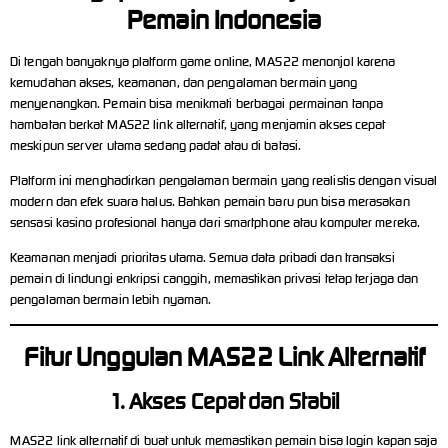
Pemain Indonesia
Di tengah banyaknya platform game online, MAS22 menonjol karena
kemudahan akses, keamanan, dan pengalaman bermain yang
menyenangkan. Pemain bisa menikmati berbagai permainan tanpa
hambatan berkat
MAS22 link alternatif
, yang menjamin akses cepat
meskipun server utama sedang padat atau di batasi.
Platform ini menghadirkan pengalaman bermain yang realistis dengan visual
modern dan efek suara halus. Bahkan pemain baru pun bisa merasakan
sensasi kasino profesional hanya dari smartphone atau komputer mereka.
Keamanan menjadi prioritas utama. Semua data pribadi dan transaksi
pemain di lindungi enkripsi canggih, memastikan privasi tetap terjaga dan
pengalaman bermain lebih nyaman.
Fitur Unggulan MAS22 Link Alternatif
1. Akses Cepat dan Stabil
MAS22
link alternatif di buat untuk memastikan pemain bisa login kapan saja